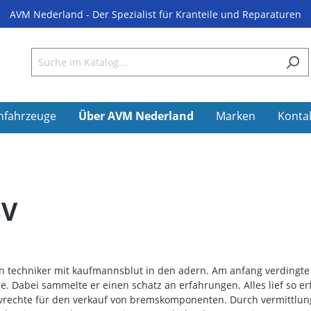
AVM Nederland - Der Spezialist für Kranteile und Reparaturen
nfahrzeuge
Über AVM Nederland
Marken
Konta
BV
 techniker mit kaufmannsblut in den adern. Am anfang verdingte si
abei sammelte er einen schatz an erfahrungen. Alles lief so erfol
usivrechte für den verkauf von bremskomponenten. Durch vermittl