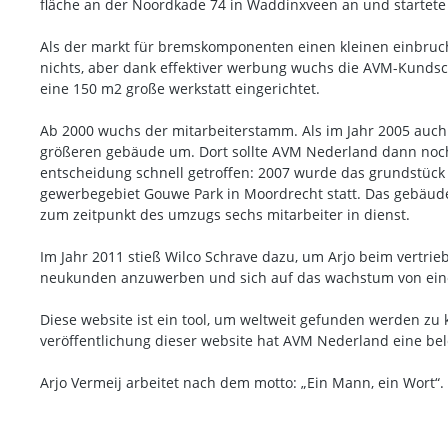
fläche an der Noordkade 74 in Waddinxveen an und startete 
Als der markt für bremskomponenten einen kleinen einbruch e
nichts, aber dank effektiver werbung wuchs die AVM-Kundsc
eine 150 m2 große werkstatt eingerichtet.
Ab 2000 wuchs der mitarbeiterstamm. Als im Jahr 2005 auch
größeren gebäude um. Dort sollte AVM Nederland dann noch
entscheidung schnell getroffen: 2007 wurde das grundstüc
gewerbegebiet Gouwe Park in Moordrecht statt. Das gebäude
zum zeitpunkt des umzugs sechs mitarbeiter in dienst.
Im Jahr 2011 stieß Wilco Schrave dazu, um Arjo beim vertrie
neukunden anzuwerben und sich auf das wachstum von einer
Diese website ist ein tool, um weltweit gefunden werden z
veröffentlichung dieser website hat AVM Nederland eine bel
Arjo Vermeij arbeitet nach dem motto: „Ein Mann, ein Wort“.