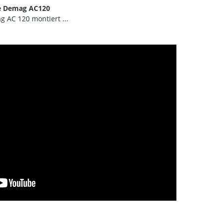
e Demag AC120
g AC 120 montiert ...