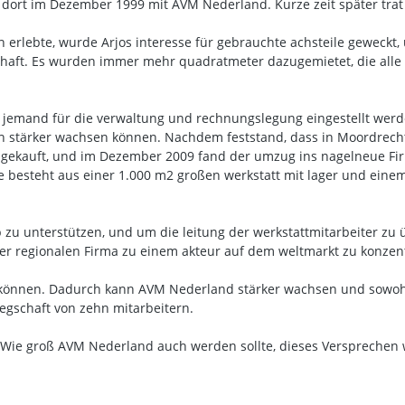
dort im Dezember 1999 mit AVM Nederland. Kurze zeit später trat 
rlebte, wurde Arjos interesse für gebrauchte achsteile geweckt, un
haft. Es wurden immer mehr quadratmeter dazugemietet, die alle 
 jemand für die verwaltung und rechnungslegung eingestellt werde
 stärker wachsen können. Nachdem feststand, dass in Moordrecht 
k gekauft, und im Dezember 2009 fand der umzug ins nagelneue F
 besteht aus einer 1.000 m2 großen werkstatt mit lager und einem
b zu unterstützen, und um die leitung der werkstattmitarbeiter zu 
 regionalen Firma zu einem akteur auf dem weltmarkt zu konzent
u können. Dadurch kann AVM Nederland stärker wachsen und sowohl
egschaft von zehn mitarbeitern.
 Wie groß AVM Nederland auch werden sollte, dieses Versprechen wir