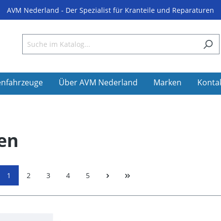
AVM Nederland - Der Spezialist für Kranteile und Reparaturen
enfahrzeuge
Über AVM Nederland
Marken
Konta
en
1
2
3
4
5