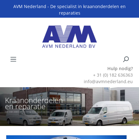
AVM Nederland - De specialist in kraanonderdelen en
reparaties
Hulp nodig?
+ 31 (0) 182 636363
info@avmnederland.eu