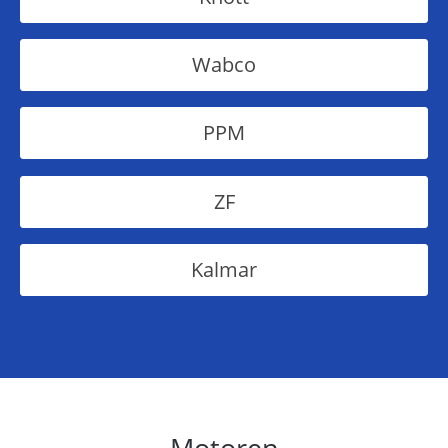
Wabco
PPM
ZF
Kalmar
Motoren