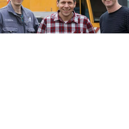
Over AVM Nederland
AVM Nederland B.V. is gevestigd in Moordrecht.
Wij zijn specialist in het leveren van nieuwe,
gebruikte en gereviseerde asdelen, remdelen en
tandwielkasten. Naast een enorm aanbod aan
producten uit voorraad reviseren wij ook
onderdelen, transmissies en tandwielkasten in
eigen werkplaats. Tevens is AVM ook uw