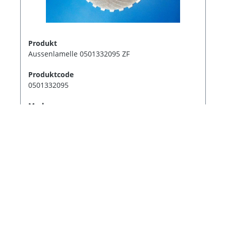
Produkt
Aussenlamelle 0501332095 ZF
Produktcode
0501332095
Marke
Zf
Fordern Sie ein Angebot an
1
2
3
4
5
Information