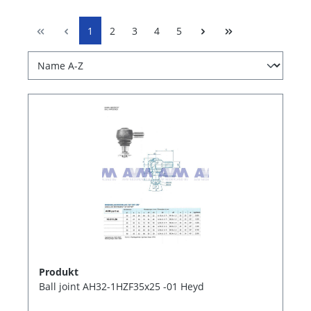
1
2
3
4
5
Produkt
Ball joint AH32-1HZF35x25 -01 Heyd