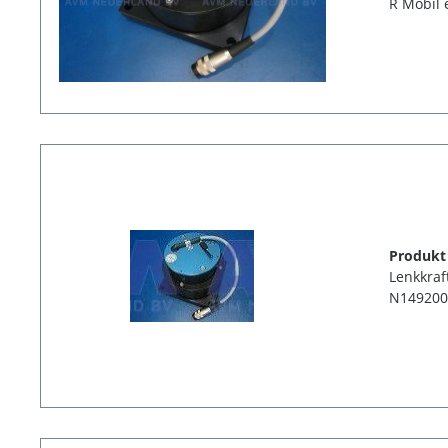
R Mobil 
Produkt
Lenkkraf
N149200