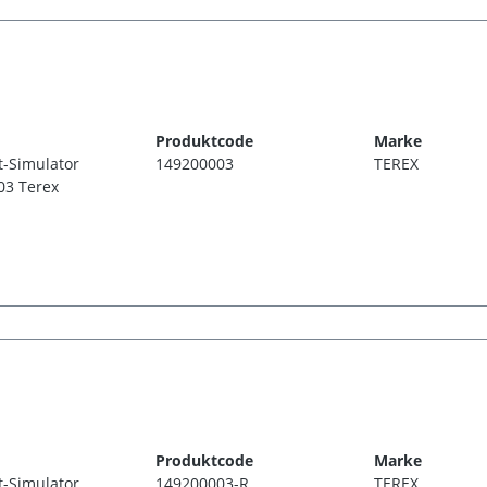
Produktcode
Marke
t-Simulator
149200003
TEREX
03 Terex
Produktcode
Marke
t-Simulator
149200003-R
TEREX