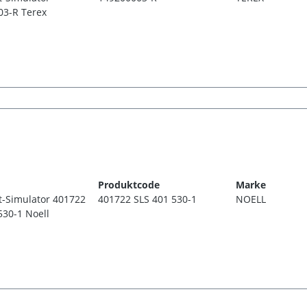
03-R Terex
Produktcode
Marke
t-Simulator 401722
401722 SLS 401 530-1
NOELL
530-1 Noell