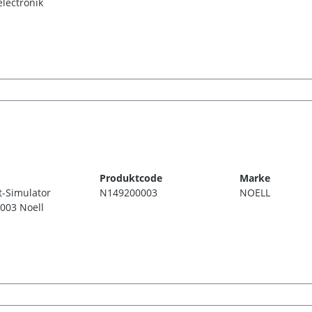
electronik
Produktcode
Marke
t-Simulator
N149200003
NOELL
003 Noell