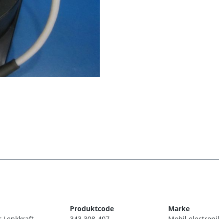
Produktcode
Marke
r Lenkkraft-
343 308-407
Mobil electroni