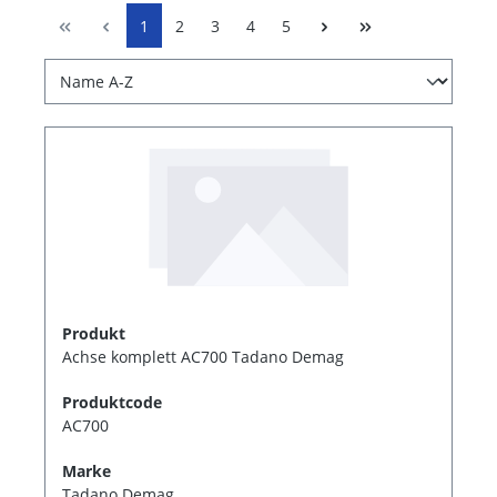
1
2
3
4
5
Produkt
Achse komplett AC700 Tadano Demag
Produktcode
AC700
Marke
Tadano Demag