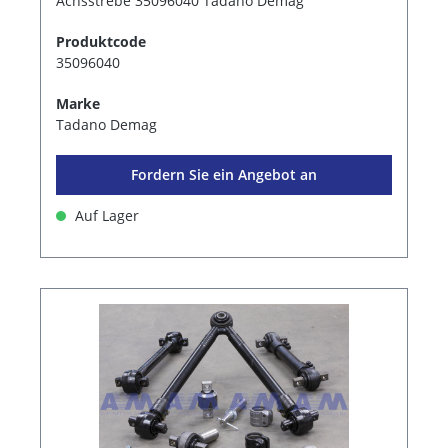
Achsstrebe 35096040 Tadano Demag
Produktcode
35096040
Marke
Tadano Demag
Fordern Sie ein Angebot an
Auf Lager