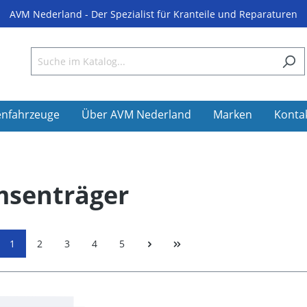
AVM Nederland - Der Spezialist für Kranteile und Reparaturen
enfahrzeuge
Über AVM Nederland
Marken
Konta
msenträger
1
2
3
4
5