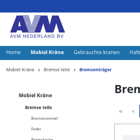
Home
Mobiel Kräne
Gebrauchte kranen
Haf
Mobiel Kräne
Bremse teile
Bremsenträger
Bre
Mobiel Kräne
Bremse teile
Bremstrommel
Feder
Bremsbacke