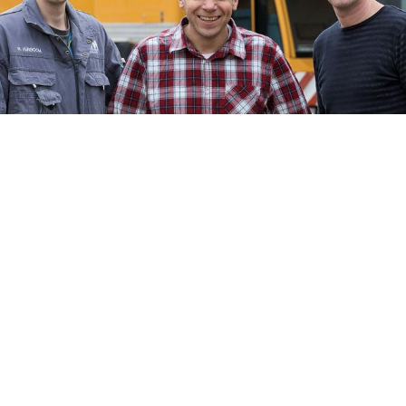
Über AVM
Niederlande
AVM Nederland B.V. befindet sich in Moordrecht.
Wir sind spezialisiert auf die Lieferung von neuen,
gebrauchten und überholten Achsteilen,
Bremsteilen und Getrieben. Neben einer großen
Auswahl an Produkten ab Lager überholen wir
auch Teile, Getriebe und Getriebe in unserer
eigenen Werkstatt. AVM ist auch Ihr bevorzugter