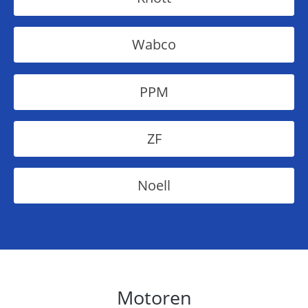
Wabco
PPM
ZF
Noell
Motoren