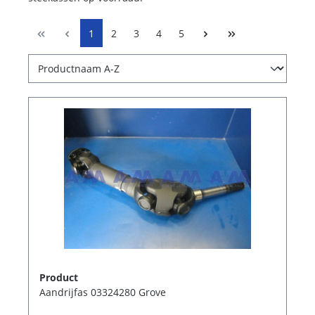
1
2
3
4
5
Product
Aandrijfas 03324280 Grove