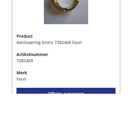
Product
Aanloopring brons 7382468 Faun
Artikelnummer
7382468
Merk
Faun
Offerte aanvragen
1
2
3
4
5