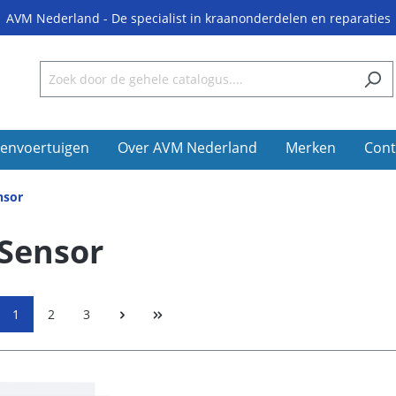
AVM Nederland - De specialist in kraanonderdelen en reparaties
envoertuigen
Over AVM Nederland
Merken
Cont
nsor
Sensor
1
2
3