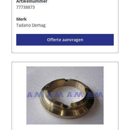
Artikelnummer
77738873
Merk
Tadano Demag
Offerte aanvragen