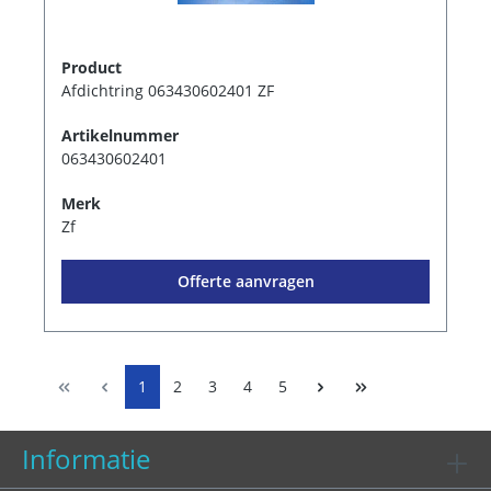
Product
Afdichtring 063430602401 ZF
Artikelnummer
063430602401
Merk
Zf
Offerte aanvragen
1
2
3
4
5
Informatie