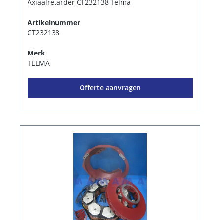
Axiaalretarder CT232138 Telma
Artikelnummer
CT232138
Merk
TELMA
Offerte aanvragen