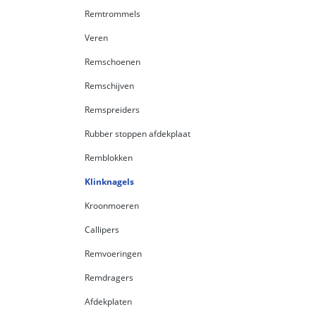
Remtrommels
Veren
Remschoenen
Remschijven
Remspreiders
Rubber stoppen afdekplaat
Remblokken
Klinknagels
Kroonmoeren
Callipers
Remvoeringen
Remdragers
Afdekplaten