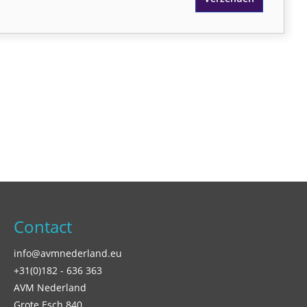
Contact
info@avmnederland.eu
+31(0)182 - 636 363
AVM Nederland
Grote Esch 840