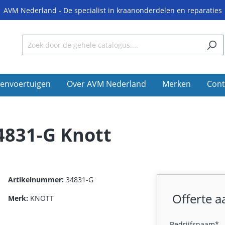
AVM Nederland - De specialist in kraanonderdelen en reparaties
envoertuigen
Over AVM Nederland
Merken
Cont
34831-G Knott
Artikelnummer:
34831-G
Offerte 
Merk:
KNOTT
Bedrijfsnaam*