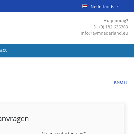
Nederlands
Hulp nodig?
+ 31 (0) 182 636363
info@avmnederland.eu
act
KNOTT
aanvragen
Naam contactperson*