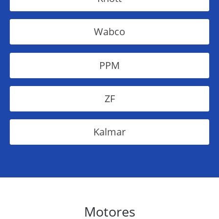
Wabco
PPM
ZF
Kalmar
Motores