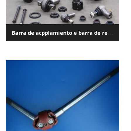
B
arra de acpplamiento e barra de reacción