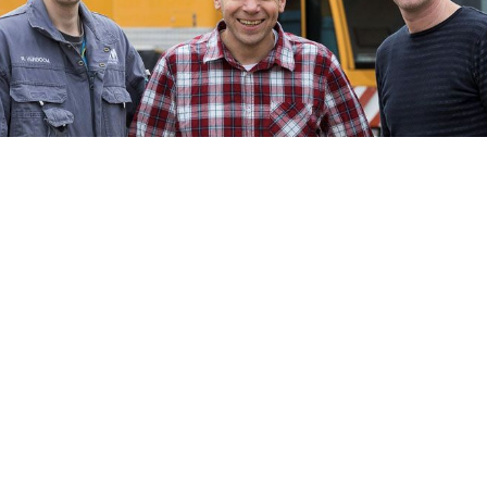
Acerca de AVM
Holanda
AVM Nederland B.V. se encuentra en Moordrecht.
Nos especializamos en el suministro de piezas de
ejes, piezas de freno y cajas de cambios nuevas,
usadas y reacondicionadas. Además de una
amplia gama de productos en stock, también
reacondicionamos piezas, transmisiones y cajas
de cambios en nuestro propio taller. AVM